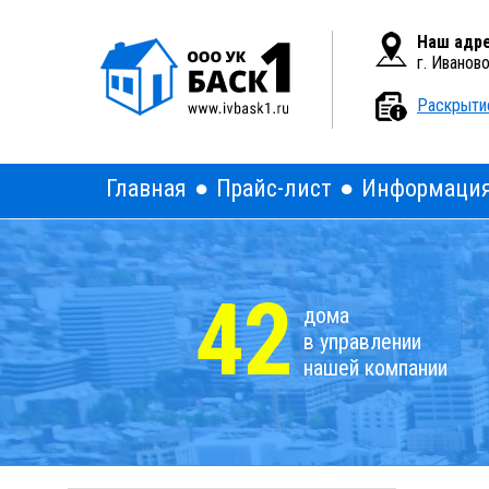
Вкл
Версия для слабовидящих:
Наш адре
г. Иванов
Раскрыти
Главная
Прайс-лист
Информаци
42
дома
в управлении
нашей компании