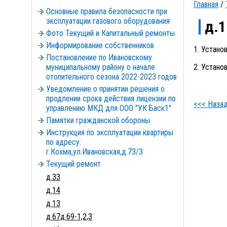
Главная
/
Основные правила безопасности при
эксплуатации газового оборудования
д.1
Фото Текущий и Капитальный ремонты
Информирование собственников
1. Устано
Постановление по Ивановскому
муниципальному району о начале
2. Устан
отопительного сезона 2022-2023 годов
Уведомление о принятии решения о
продлении срока действия лицензии по
<<< Наза
управлению МКД для ООО "УК Баск1"
Памятки гражданской обороны
Инструкция по эксплуатации квартиры
по адресу:
г.Кохма,ул.Ивановская,д.73/3
Текущий ремонт
д.33
д.14
д.13
д.67д.69-1,2,3