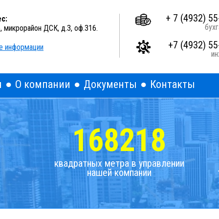
A
A
A
Выкл
Изображения:
Размер шрифта:
Цветова
+ 7 (4932) 55
с:
бухг
о, микрорайон ДСК, д.3, оф.316.
+7 (4932) 55
е информации
и
я
О компании
Документы
Контакты
168218
квадратных метра в управлении
нашей компании