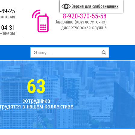
A
A
A
A
я схема:
-49-25
8-920-370-55-58
алтерия
Аварийно (круглосуточно)
-04-31
диспетчерская служба
нженеры
63
сотрудника
трудятся в нашем коллективе