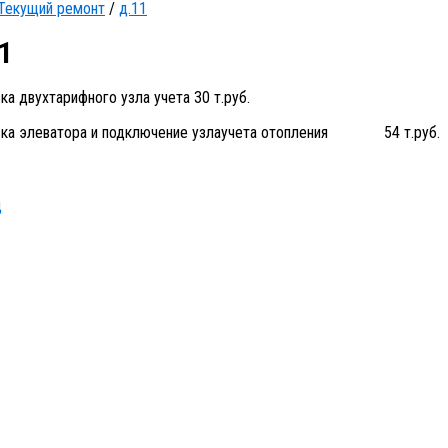
Текущий ремонт
/
д.11
1
вка двухтарифного узла учета 30 т.руб.
овка элеватора и подключение узлаучета отопления 54 т.руб.
д