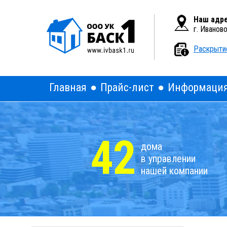
Вкл
Версия для слабовидящих:
Наш адре
г. Иванов
Раскрыти
Главная
Прайс-лист
Информаци
42
дома
в управлении
нашей компании