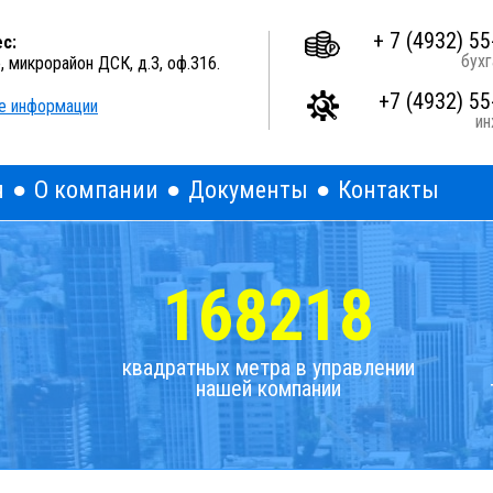
A
A
A
Выкл
Изображения:
Размер шрифта:
Цветова
+ 7 (4932) 55
с:
бухг
о, микрорайон ДСК, д.3, оф.316.
+7 (4932) 55
е информации
и
я
О компании
Документы
Контакты
168218
квадратных метра в управлении
нашей компании