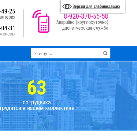
A
A
A
A
я схема:
-49-25
8-920-370-55-58
алтерия
Аварийно (круглосуточно)
-04-31
диспетчерская служба
нженеры
63
сотрудника
трудятся в нашем коллективе