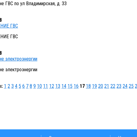
е ГВС по ул Владимирская, д. 33
8
НИЕ ГВС
НИЕ ГВС
8
ие электроэнергии
ие электроэнергии
ы:
1
2
3
4
5
6
7
8
9
10
11
12
13
14
15
16
17
18
19
20
21
22
23
24
25