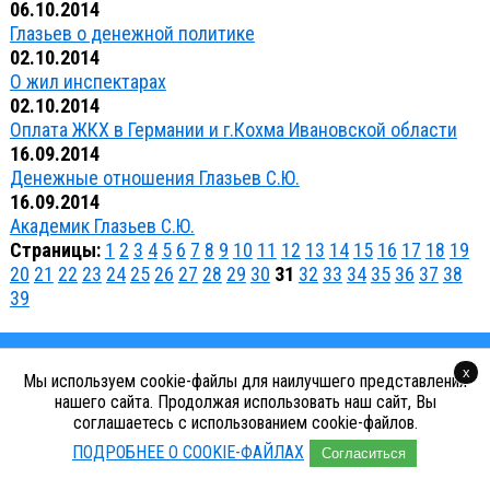
06.10.2014
Глазьев о денежной политике
02.10.2014
О жил инспектарах
02.10.2014
Оплата ЖКХ в Германии и г.Кохма Ивановской области
16.09.2014
Денежные отношения Глазьев С.Ю.
16.09.2014
Академик Глазьев С.Ю.
Страницы:
1
2
3
4
5
6
7
8
9
10
11
12
13
14
15
16
17
18
19
20
21
22
23
24
25
26
27
28
29
30
31
32
33
34
35
36
37
38
39
© 2014-2026 ООО «УК «БаСК 1»
x
Мы используем cookie-файлы для наилучшего представления
нашего сайта. Продолжая использовать наш сайт, Вы
Cоздание сайтов Иваново - Trenin.su
соглашаетесь с использованием cookie-файлов.
Политика конфиденциальности
ПОДРОБНЕЕ О COOKIE-ФАЙЛАХ
Согласиться