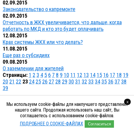
02.09.2015
Законодательство о капремонте
02.09.2015
Отчетность в ЖКХ увеличивается, что дальше, когда
работать по МКД и кто это будет оплачивать
12.08.2015
Крах системы ЖКХ или что делать?
11.08.2015
Еще раз о субсидиях
09.08.2015
О заземлении для жителей
Страницы:
1
2
3
4
5
6
7
8
9
10
11
12
13
14
15
16
17
18
19
20
21
22
23
24
25
26
27
28
29
30
31
32
33
34
35
36
37
38
39
x
Мы используем cookie-файлы для наилучшего представления
© 2014-2026 ООО «УК «БаСК 1»
нашего сайта. Продолжая использовать наш сайт, Вы
соглашаетесь с использованием cookie-файлов.
Cоздание сайтов Иваново - Trenin.su
ПОДРОБНЕЕ О COOKIE-ФАЙЛАХ
Согласиться
Политика конфиденциальности