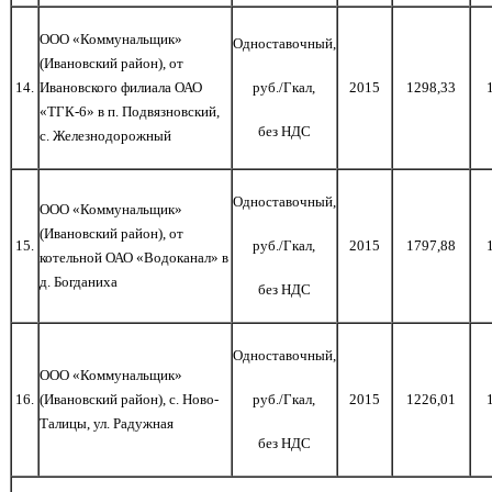
ООО «Коммунальщик»
Одноставочный,
(Ивановский район), от
1
4
.
Ивановского филиала ОАО
руб./Гкал,
2015
1298,33
«ТГК-6» в п. Подвязновский,
без НДС
с. Железнодорожный
Одноставочный,
ООО «Коммунальщик»
(Ивановский район), от
1
5
.
руб./Гкал,
2015
1797,88
котельной ОАО «Водоканал» в
д. Богданиха
без НДС
Одноставочный,
ООО «Коммунальщик»
1
6
.
(Ивановский район),
c
. Ново-
руб./Гкал,
2015
1226,01
Талицы, ул. Радужная
без НДС