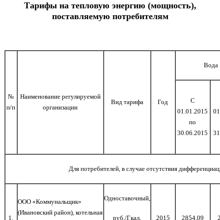
Тарифы на тепловую энергию (мощность),
поставляемую потребителям
Вода
№
Наименование регулируемой
С
Вид тарифа
Год
п/п
организации
01.01.2015
01
по
30.06.2015
31
Для потребителей, в случае отсутствия дифференциа
Одноставочный,
ООО «Коммунальщик»
(Ивановский район), котельная
1.
руб./Гкал,
2015
2854,09