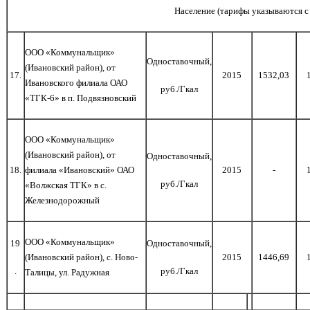
Население (тарифы указываются 
ООО «Коммунальщик»
Одноставочный,
(Ивановский район), от
1
7
.
2015
1532,03
Ивановского филиала ОАО
руб./Гкал
«ТГК-6» в п. Подвязновский
ООО «Коммунальщик»
(Ивановский район), от
Одноставочный,
1
8
.
филиала «Ивановский» ОАО
2015
-
руб./Гкал
«Волжская ТГК» в с.
Железнодорожный
ООО «Коммунальщик»
19
Одноставочный,
(Ивановский район),
c
. Ново-
2015
1446,69
.
руб./Гкал
Талицы, ул. Радужная