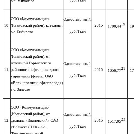
руб./Гкал
в п. Михалево
ООО «Коммунальщик»
Одноставочный,
19
1
0
.
(Ивановский район), котельная
2015
1780,44
19
руб./Гкал
в с. Бибирево
ООО «Коммунальщик»
(Ивановский район), от
котельной Горьковского
Одноставочный,
21
1
1
.
районного нефтепроводного
2015
1656,77
17
руб./Гкал
управления (филиал ОАО
«Верхневолжскнефтепровод»)
в с. Залесье
ООО «Коммунальщик»
(Ивановский район), от
Одноставочный,
23
1
2
.
филиала «Ивановский» ОАО
2015
1517,05
руб./Гкал
«Волжская ТГК» в с.
Железнодорожный