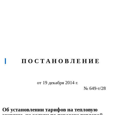
П О С Т А Н О В Л Е Н И Е
от 19 декабря 2014 г.
№ 649-т/
28
Об установлении тарифов на тепловую