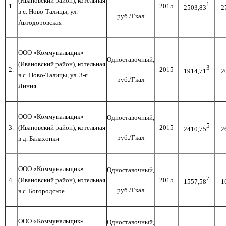
(Ивановский район), котельная
1
1.
2015
2503,83
2
в с. Ново-Талицы, ул.
руб./Гкал
Автодоровская
ООО «Коммунальщик»
Одноставочный,
(Ивановский район), котельная
3
2.
2015
1914,71
2
в с. Ново-Талицы, ул. 3-я
руб./Гкал
Линия
ООО «Коммунальщик»
Одноставочный,
5
3.
(Ивановский район), котельная
2015
2410,75
2
руб./Гкал
в д. Балахонки
ООО «Коммунальщик»
Одноставочный,
7
4.
(Ивановский район), котельная
2015
1557,58
1
руб./Гкал
в с. Богородское
ООО «Коммунальщик»
Одноставочный,