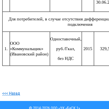
30.06.
Для потребителей, в случае отсутствия дифференци
подключения
Одноставочный,
ООО
1.
«Коммунальщик»
руб./Гкал,
2015
329,
(Ивановский район)
без НДС
<<< Назад
© 2014-2026 ООО «УК «БаСК 1»