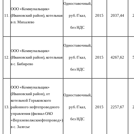
Одноставочный,
ООО «Коммунальщик»
1
1
.
(Ивановский район), котельная
руб./Гкал,
2015
2037,44
в п. Михалево
без НДС
Одноставочный,
ООО «Коммунальщик»
1
2
.
(Ивановский район), котельная
руб./Гкал,
2015
4267,62
в с. Бибирево
без НДС
ООО «Коммунальщик»
(Ивановский район), от
Одноставочный,
котельной Горьковского
1
3
.
районного нефтепроводного
руб./Гкал,
2015
2257,67
управления (филиал ОАО
без НДС
«Верхневолжскнефтепровод»)
в с. Залесье