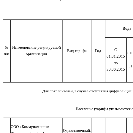
Вода
№
Наименование регулируемой
С
Вид тарифа
Год
С 0
п/п
организации
01.01.2015
по
31
30.06.2015
Для потребителей, в случае отсутствия дифференциа
Население (тарифы указываются 
ООО «Коммунальщик»
Одноставочный,