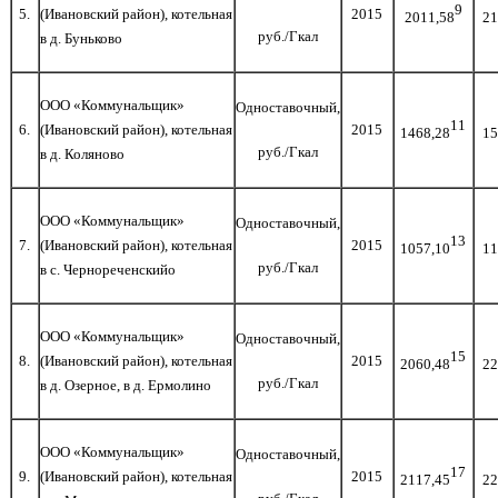
9
5.
(Ивановский район), котельная
2015
2011,58
21
руб./Гкал
в д. Буньково
ООО «Коммунальщик»
Одноставочный,
11
6
.
(Ивановский район), котельная
2015
1468,28
15
руб./Гкал
в д. Коляново
ООО «Коммунальщик»
Одноставочный,
13
7
.
(Ивановский район), котельная
2015
1057,10
11
руб./Гкал
в с. Чернореченскийо
ООО «Коммунальщик»
Одноставочный,
15
8
.
(Ивановский район), котельная
2015
2060,48
22
руб./Гкал
в д. Озерное, в д. Ермолино
ООО «Коммунальщик»
Одноставочный,
17
9
.
(Ивановский район), котельная
2015
2117,45
22