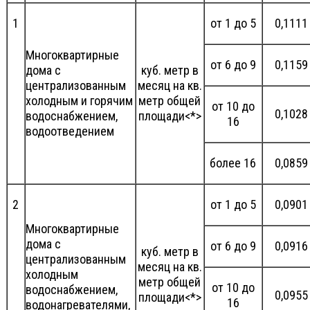
1
от 1 до 5
0,1111
Многоквартирные
от 6 до 9
0,1159
дома с
куб. метр в
централизованным
месяц на кв.
холодным и горячим
метр общей
от 10 до
0,1028
водоснабжением,
площади<*>
16
водоотведением
более 16
0,0859
2
от 1 до 5
0,0901
Многоквартирные
дома с
от 6 до 9
0,0916
куб. метр в
централизованным
месяц на кв.
холодным
метр общей
от 10 до
водоснабжением,
0,0955
площади<*>
16
водонагревателями,