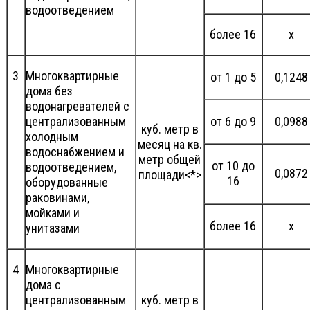
водоотведением
более 16
х
3
Многоквартирные
от 1 до 5
0,1248
дома без
водонагревателей с
централизованным
от 6 до 9
0,0988
куб. метр в
холодным
месяц на кв.
водоснабжением и
метр общей
от 10 до
водоотведением,
0,0872
площади<*>
16
оборудованные
раковинами,
мойками и
более 16
х
унитазами
4
Многоквартирные
дома с
централизованным
куб. метр в