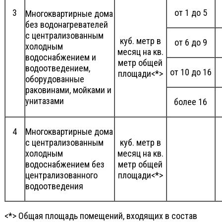
3
от 1 до 5
Многоквартирные дома
без водонагревателей
с централизованным
куб. метр в
от 6 до 9
холодным
месяц на кв.
водоснабжением и
метр общей
водоотведением,
от 10 до 16
площади<*>
оборудованные
раковинами, мойками и
унитазами
более 16
4
Многоквартирные дома
с централизованным
куб. метр в
холодным
месяц на кв.
водоснабжением без
метр общей
централизованного
площади<*>
водоотведения
<*> Общая площадь помещений, входящих в состав