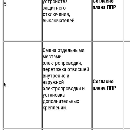
Согласно
устройства
5.
плана ППР
защитного
отключения,
выключателей.
Смена отдельными
местами
электропроводки,
перетяжка отвисшей
внутренне и
Согласно
наружной
6.
плана ППР
электропроводки и
установка
дополнительных
креплений.