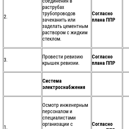
соединения в
раструбах
трубопроводов
Согласно
2.
зачеканить или
плана ППР
заделать цементным
раствором с жидким
стеклом.
Провести ревизию
Согласно
3.
крышек ревизии.
плана ППР
Система
электроснабжения
Осмотр инженерным
персоналом и
специалистами
организации с
Согласно
1.