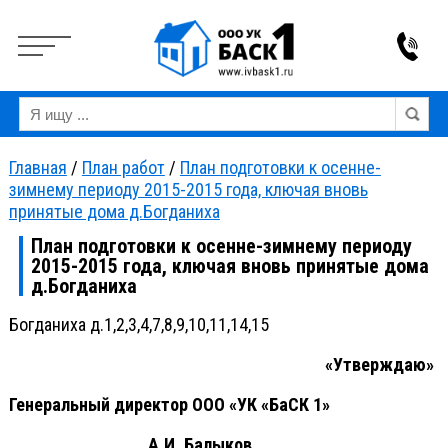
Вкл
Выкл
Версия для слабовидящих:
Изображения:
Ра
Главная
/
План работ
/
План подготовки к осенне-
зимнему периоду 2015-2015 года, ключая вновь
принятые дома д.Богданиха
План подготовки к осенне-зимнему периоду
2015-2015 года, ключая вновь принятые дома
д.Богданиха
Богданиха д.1,2,3,4,7,8,9,10,11,14,15
«Утверждаю»
Генеральный директор ООО «УК «БаСК 1»
_______________ А.И. Балыков