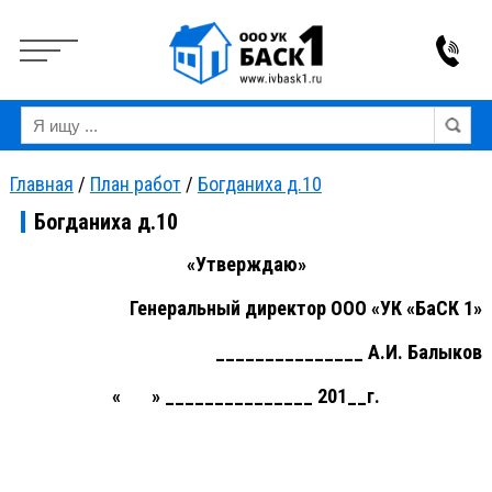
Вкл
Выкл
Версия для слабовидящих:
Изображения:
Ра
Главная
/
План работ
/
Богданиха д.10
Богданиха д.10
«Утверждаю»
Генеральный директор ООО «УК «БаСК 1»
_______________ А.И. Балыков
« » _______________ 201__г.