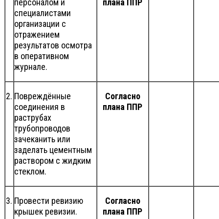
персоналом и
плана ППР
специалистами
организации с
отражением
результатов осмотра
в оперативном
журнале.
2.
Повреждённые
Согласно
соединения в
плана ППР
раструбах
трубопроводов
зачеканить или
заделать цементным
раствором с жидким
стеклом.
3.
Провести ревизию
Согласно
крышек ревизии.
плана ППР