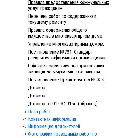
Правила предоставления коммунальных
услуг гражданам.
Перечень работ по содержанию и
текущему ремонту
Правила содержания общего
имущества в многоквартирном доме.
Управление многоквартирным домом.
Постановление №731. Стандарт
раскрытия информации организациями,
О фонде содействия реформированию
жилищно-коммунального хозяйства.
Постановление Правительства № 354
Договор
Договор
Договор от 01.03.2015г. (образец)
План работ
Контактная информация
Информация для жителей
Фотографии проводимых работ по