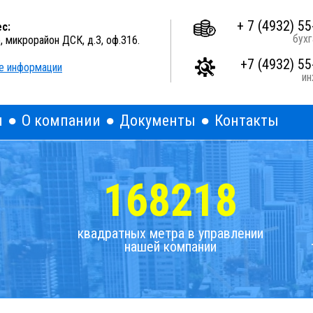
A
A
A
Выкл
Изображения:
Размер шрифта:
Цветова
+ 7 (4932) 55
с:
бухг
о, микрорайон ДСК, д.3, оф.316.
+7 (4932) 55
е информации
и
я
О компании
Документы
Контакты
168218
квадратных метра в управлении
нашей компании