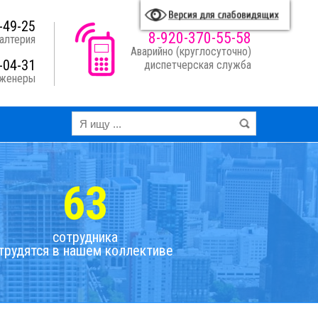
A
A
A
A
я схема:
-49-25
8-920-370-55-58
алтерия
Аварийно (круглосуточно)
-04-31
диспетчерская служба
нженеры
63
сотрудника
трудятся в нашем коллективе