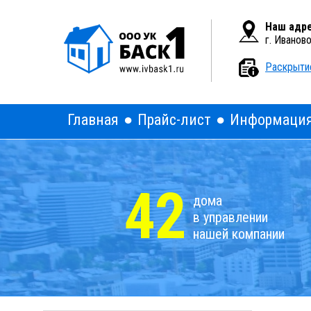
Вкл
Версия для слабовидящих:
Наш адре
г. Иванов
Раскрыти
Главная
Прайс-лист
Информаци
42
дома
в управлении
нашей компании