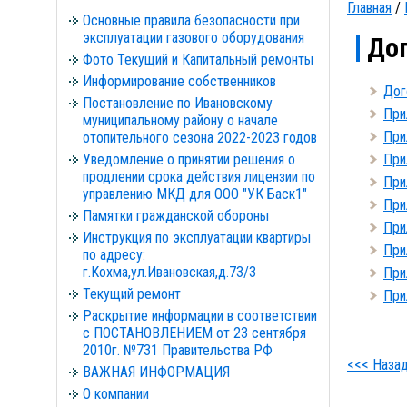
Главная
/
Основные правила безопасности при
эксплуатации газового оборудования
Дог
Фото Текущий и Капитальный ремонты
Информирование собственников
Дог
Постановление по Ивановскому
При
муниципальному району о начале
При
отопительного сезона 2022-2023 годов
Уведомление о принятии решения о
При
продлении срока действия лицензии по
При
управлению МКД для ООО "УК Баск1"
При
Памятки гражданской обороны
При
Инструкция по эксплуатации квартиры
При
по адресу:
г.Кохма,ул.Ивановская,д.73/3
При
Текущий ремонт
При
Раскрытие информации в соответствии
с ПОСТАНОВЛЕНИЕМ от 23 сентября
2010г. №731 Правительства РФ
<<< Наза
ВАЖНАЯ ИНФОРМАЦИЯ
О компании