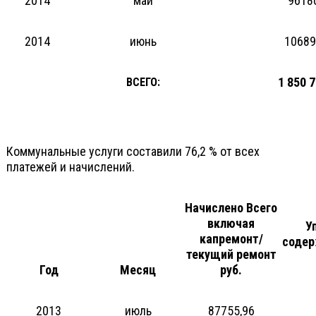
2014
май
9618
2014
июнь
10689
1 850 
ВСЕГО:
Коммунальные услуги составили 76,2 % от всех
платежей и начислений.
Начислено Всего
включая
У
капремонт/
содер
текущий ремонт
Год
Месяц
руб.
2013
июль
87755,96