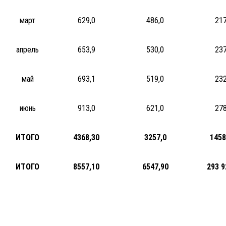
март
629,0
486,0
21
апрель
653,9
530,0
23
май
693,1
519,0
23
июнь
913,0
621,0
27
ИТОГО
4368,30
3257,0
1458
ИТОГО
8557,10
6547,90
293 9