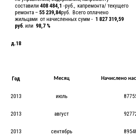
составили
408 484,1
-руб., капремонта/ текущего
ремонта –
55 239,84
руб. Всего оплачено
жильцами от начисленных сумм -
1 827 319,59
руб
. или
98,7 %
д.18
Год
Месяц
Начислено на
2013
июль
8775
2013
август
9277
2013
сентябрь
8954