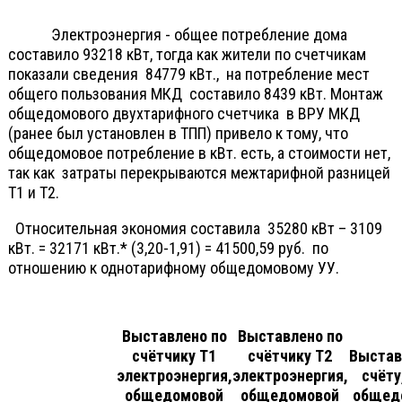
Электроэнергия - общее потребление дома
составило 93218 кВт, тогда как жители по счетчикам
показали сведения 84779 кВт., на потребление мест
общего пользования МКД составило 8439 кВт. Монтаж
общедомового двухтарифного счетчика в ВРУ МКД
(ранее был установлен в ТПП) привело к тому, что
общедомовое потребление в кВт. есть, а стоимости нет,
так как затраты перекрываются межтарифной разницей
Т1 и Т2.
Относительная экономия составила 35280 кВт – 3109
кВт. = 32171 кВт.* (3,20-1,91) = 41500,59 руб. по
отношению к однотарифному общедомовому УУ.
Выставлено по
Выставлено по
счётчику Т1
счётчику Т2
Выстав
электроэнергия,
электроэнергия,
счёту
общедомовой
общедомовой
общед