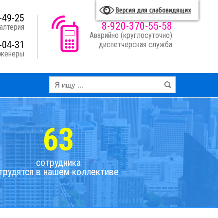
A
A
A
A
я схема:
-49-25
8-920-370-55-58
алтерия
Аварийно (круглосуточно)
-04-31
диспетчерская служба
нженеры
63
сотрудника
трудятся в нашем коллективе