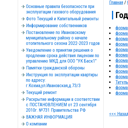
Главная
/
Основные правила безопасности при
эксплуатации газового оборудования
Год
Фото Текущий и Капитальный ремонты
Информирование собственников
форма 
Постановление по Ивановскому
форма 
муниципальному району о начале
форма 
отопительного сезона 2022-2023 годов
форма 
форма 
Уведомление о принятии решения о
форма 
продлении срока действия лицензии по
форма 
управлению МКД для ООО "УК Баск1"
форма 
Памятки гражданской обороны
форма 
Инструкция по эксплуатации квартиры
форма 
по адресу:
Титуль
г.Кохма,ул.Ивановская,д.73/3
форма 
Текущий ремонт
форма 
Раскрытие информации в соответствии
с ПОСТАНОВЛЕНИЕМ от 23 сентября
2010г. №731 Правительства РФ
<<< Наза
ВАЖНАЯ ИНФОРМАЦИЯ
О компании