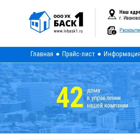
Вкл
Версия для слабовидящих:
Наш адре
г. Иванов
Раскрыти
Главная
Прайс-лист
Информаци
42
дома
в управлении
нашей компании