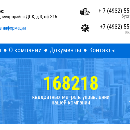
A
A
A
Выкл
Изображения:
Размер шрифта:
Цветова
+ 7 (4932) 55
с:
бухг
о, микрорайон ДСК, д.3, оф.316.
+7 (4932) 55
е информации
и
я
О компании
Документы
Контакты
168218
квадратных метра в управлении
нашей компании