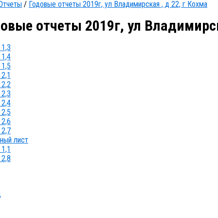
Отчеты
/
Годовые отчеты 2019г, ул Владимирская , д 22, г Кохма
овые отчеты 2019г, ул Владимирск
1,3
1,4
1,5
2,1
2,2
2,3
2,4
2,5
2,6
2,7
ный лист
1,1
2,8
д