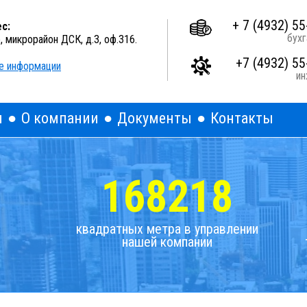
A
A
A
Выкл
Изображения:
Размер шрифта:
Цветова
+ 7 (4932) 55
с:
бухг
о, микрорайон ДСК, д.3, оф.316.
+7 (4932) 55
е информации
и
я
О компании
Документы
Контакты
168218
квадратных метра в управлении
нашей компании