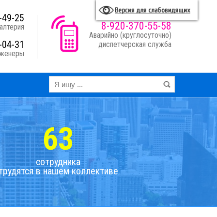
A
A
A
A
я схема:
-49-25
8-920-370-55-58
алтерия
Аварийно (круглосуточно)
-04-31
диспетчерская служба
нженеры
63
сотрудника
трудятся в нашем коллективе