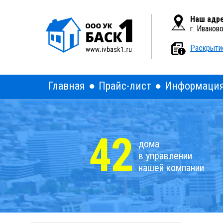
Вкл
Версия для слабовидящих:
Наш адре
г. Иванов
Раскрыти
Главная
Прайс-лист
Информаци
42
дома
в управлении
нашей компании