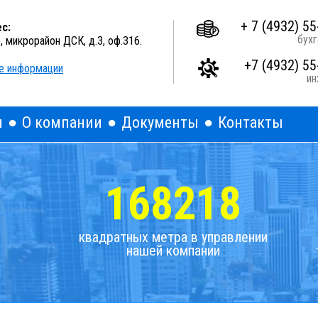
A
A
A
Выкл
Изображения:
Размер шрифта:
Цветова
+ 7 (4932) 55
с:
бухг
о, микрорайон ДСК, д.3, оф.316.
+7 (4932) 55
е информации
и
я
О компании
Документы
Контакты
168218
квадратных метра в управлении
нашей компании