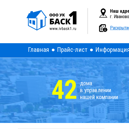
Вкл
Версия для слабовидящих:
Наш адре
г. Иванов
Раскрыти
Главная
Прайс-лист
Информаци
42
дома
в управлении
нашей компании