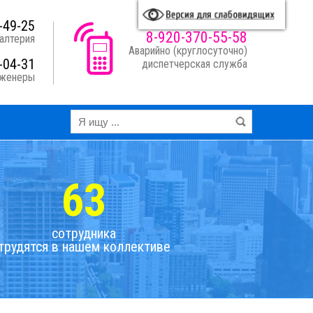
A
A
A
A
я схема:
-49-25
8-920-370-55-58
алтерия
Аварийно (круглосуточно)
-04-31
диспетчерская служба
нженеры
63
сотрудника
трудятся в нашем коллективе