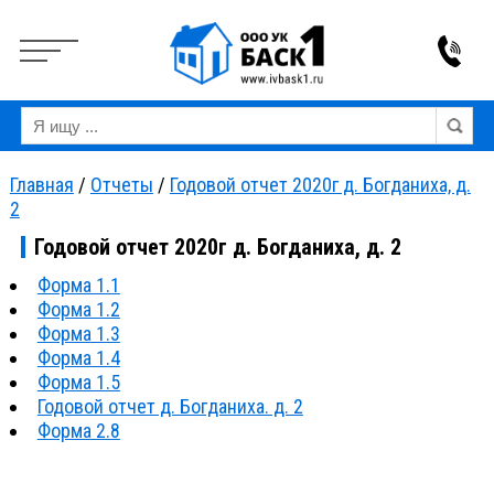
Вкл
Выкл
Версия для слабовидящих:
Изображения:
Ра
Главная
/
Отчеты
/
Годовой отчет 2020г д. Богданиха, д.
2
Годовой отчет 2020г д. Богданиха, д. 2
Форма 1.1
Форма 1.2
Форма 1.3
Форма 1.4
Форма 1.5
Годовой отчет д. Богданиха. д. 2
Форма 2.8