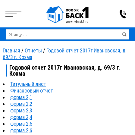
Вкл
Выкл
Версия для слабовидящих:
Изображения:
Ра
Главная
/
Отчеты
/
Годовой отчет 2017г Ивановская, д.
69/3 г. Кохма
Годовой отчет 2017г Ивановская, д. 69/3 г.
Кохма
Титульный лист
Финансовый отчет
форма 2,1
форма 2,2
форма 2,3
форма 2,4
форма 2,5
форма 2,6