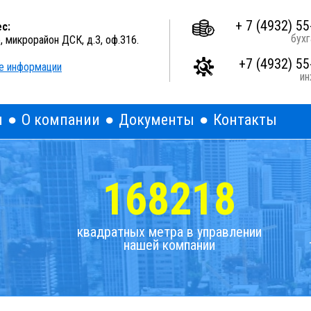
A
A
A
Выкл
Изображения:
Размер шрифта:
Цветова
+ 7 (4932) 55
с:
бухг
о, микрорайон ДСК, д.3, оф.316.
+7 (4932) 55
е информации
и
я
О компании
Документы
Контакты
168218
квадратных метра в управлении
нашей компании