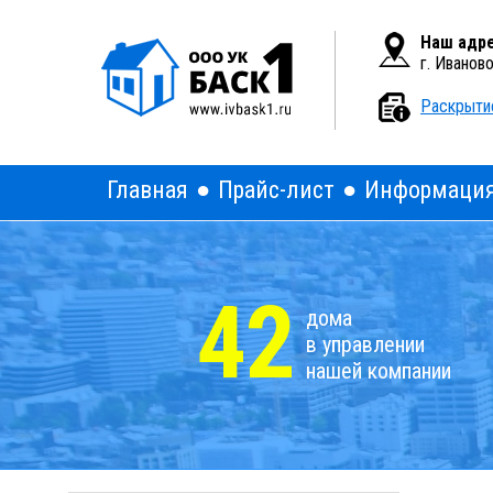
Вкл
Версия для слабовидящих:
Наш адре
г. Иванов
Раскрыти
Главная
Прайс-лист
Информаци
42
дома
в управлении
нашей компании