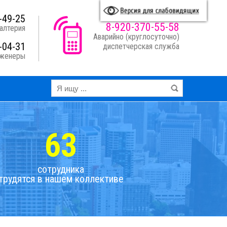
A
A
A
A
я схема:
-49-25
8-920-370-55-58
алтерия
Аварийно (круглосуточно)
-04-31
диспетчерская служба
нженеры
63
сотрудника
трудятся в нашем коллективе