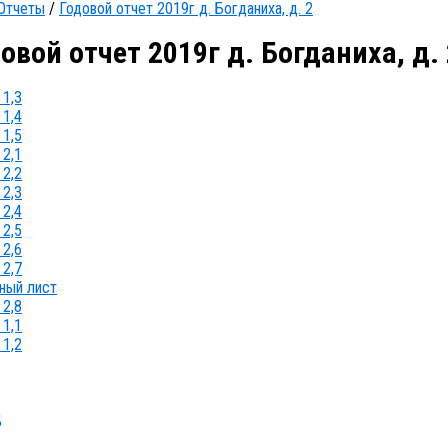
Отчеты
/
Годовой отчет 2019г д. Богданиха, д. 2
овой отчет 2019г д. Богданиха, д. 
1,3
1,4
1,5
2,1
2,2
2,3
2,4
2,5
2,6
2,7
ный лист
2,8
1,1
1,2
д