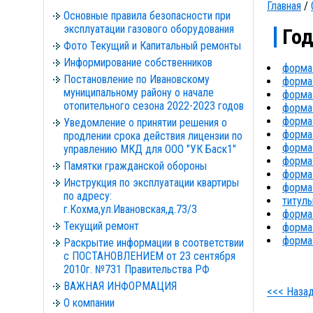
Главная
/
Основные правила безопасности при
эксплуатации газового оборудования
Год
Фото Текущий и Капитальный ремонты
Информирование собственников
форма 
Постановление по Ивановскому
форма 
муниципальному району о начале
форма 
отопительного сезона 2022-2023 годов
форма 
форма 
Уведомление о принятии решения о
форма 
продлении срока действия лицензии по
форма 
управлению МКД для ООО "УК Баск1"
форма 
Памятки гражданской обороны
форма 
Инструкция по эксплуатации квартиры
форма 
по адресу:
титуль
г.Кохма,ул.Ивановская,д.73/3
форма 
Текущий ремонт
форма 
форма 
Раскрытие информации в соответствии
с ПОСТАНОВЛЕНИЕМ от 23 сентября
2010г. №731 Правительства РФ
ВАЖНАЯ ИНФОРМАЦИЯ
<<< Наза
О компании