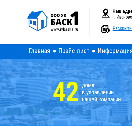
Вкл
Версия для слабовидящих:
Наш адре
г. Иванов
Раскрыти
Главная
Прайс-лист
Информаци
42
дома
в управлении
нашей компании