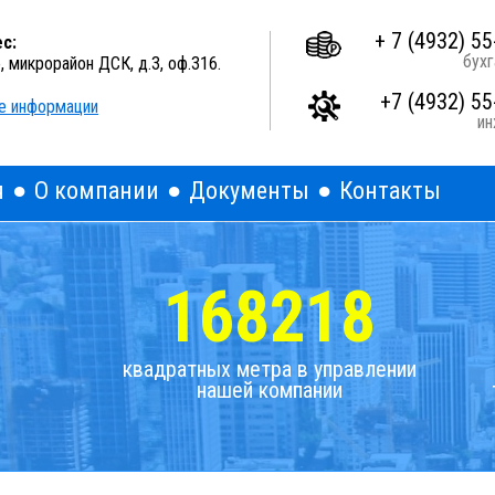
A
A
A
Выкл
Изображения:
Размер шрифта:
Цветова
+ 7 (4932) 55
с:
бухг
о, микрорайон ДСК, д.3, оф.316.
+7 (4932) 55
е информации
и
я
О компании
Документы
Контакты
168218
квадратных метра в управлении
нашей компании