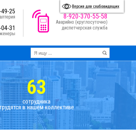
A
A
A
A
я схема:
-49-25
8-920-370-55-58
алтерия
Аварийно (круглосуточно)
-04-31
диспетчерская служба
нженеры
63
сотрудника
трудятся в нашем коллективе