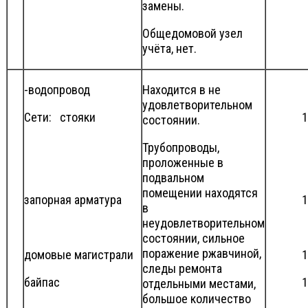
замены.
Общедомовой узел
учёта, нет.
-водопровод
Находится в не
удовлетворительном
Сети: стояки
1
состоянии.
Трубопроводы,
проложенные в
подвальном
помещении находятся
запорная арматура
1
в
неудовлетворительном
состоянии, сильное
поражение ржавчиной,
домовые магистрали
1
следы ремонта
байпас
1
отдельными местами,
большое количество