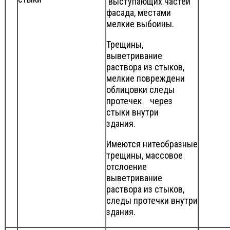
выступающих частей
фасада, местами
мелкие выбоины.
Трещины,
выветривание
раствора из стыков,
мелкие повреждени
облицовки следы
протечек через
стыки внутри
здания.
Имеются нитеобразные
трещины, массовое
отслоение
выветривание
раствора из стыков,
следы протечки внутри
здания.