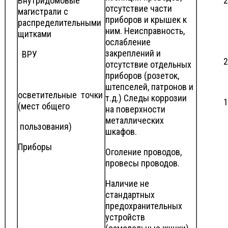
Внутридомовые
2
отсутствие части
магистрали с
приборов и крышек к
распределительными
ним. Неисправность,
щитками
ослабление
закреплений и
ВРУ
2
отсутствие отдельных
приборов (розеток,
штепселей, патронов и
осветительные точки
т.д.) Следы коррозии
1
(мест общего
на поверхности
металлических
пользования)
шкафов.
Приборы
Оголение проводов,
провесы проводов.
Наличие не
стандартных
предохранительных
устройств