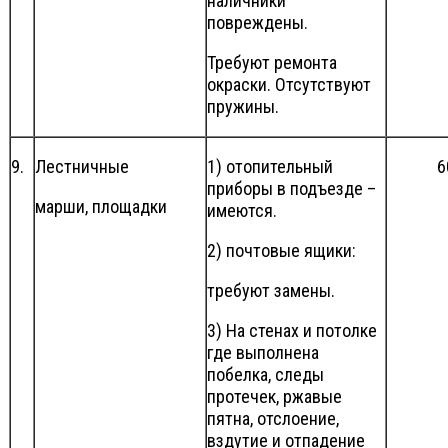
наличники
повреждены.
Требуют ремонта
окраски. Отсутствуют
пружины.
9.
Лестничные
1) отопительный
6
приборы в подъезде –
марши, площадки
имеются.
2) почтовые ящики:
требуют замены.
3) На стенах и потолке
где выполнена
побелка, следы
протечек, ржавые
пятна, отслоение,
вздутие и отпадение