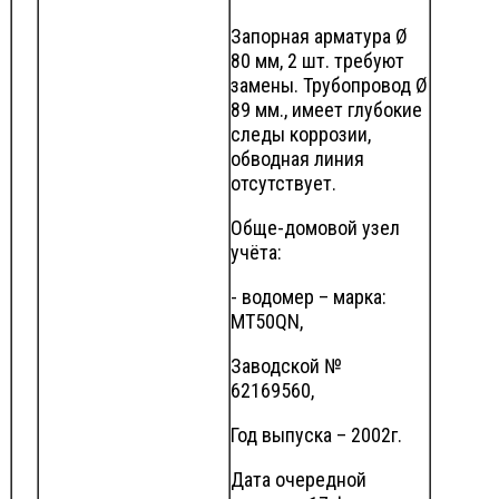
Запорная арматура Ø
80 мм, 2 шт. требуют
замены. Трубопровод Ø
89 мм., имеет глубокие
следы коррозии,
обводная линия
отсутствует.
Обще-домовой узел
учёта:
- водомер – марка:
МТ50QN,
Заводской №
62169560,
Год выпуска – 2002г.
Дата очередной