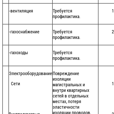
-вентиляция
Требуется
1
профилактика.
-газоснабжение
Требуется
2
профилактика.
-газоходы
Требуется
профилактика.
Электрооборудование
Повреждение
изоляции
Сети
1
магистральных и
внутри квартирных
сетей в отдельных
местах, потеря
эластичности
изоляции проводов,