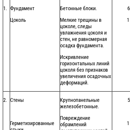
1.
Фундамент
Бетонные блоки.
6
Цоколь
Мелкие трещины в
1
цоколе, следы
увлажнения цоколя и
стен, не равномерная
осадка фундамента.
Искривление
горизонтальных линий
цоколя без признаков
увеличения осадочных
деформаций.
2.
Стены
Крупнопанельные
5
железобетонные.
Повреждение
Герметизированные
1
обрамлений
стыки