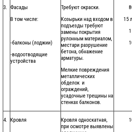
3.
Фасады
Требуют окраски.
8
В том числе:
Козырьки над входом в
15 ле
подъезды требуют
1
замены покрытия
рулонным материалом,
-балконы (лоджии)
1
местари разрушение
бетона, обнажение
-водоотводящие
арматуры.
устройства
Мелкие повреждения
металлических
обделок и
ограждений,
усадочные трещины на
стенках балконов.
4.
Кровля
Кровля односкатная,
1
при осмотре выявлены