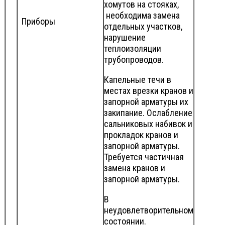
хомутов на стояках,
необходима замена
Приборы
отдельных участков,
нарушение
теплоизоляции
трубопроводов.
Капельные течи в
местах врезки кранов и
запорной арматуры их
закипание. Ослабление
сальниковых набивок и
прокладок кранов и
запорной арматуры.
Требуется частичная
замена кранов и
запорной арматуры.
В
неудовлетворительном
состоянии.