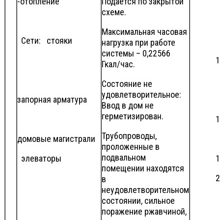
-отопление
Подаётся по закрытой
15 
схеме.
Максимальная часовая
Сети: стояки
нагрузка при работе
системы – 0,22566
1
Гкал/час.
Состояние не
удовлетворительное:
запорная арматура
Ввод в дом не
герметизирован.
1
Трубопроводы,
домовые магистрали
проложенные в
подвальном
элеваторы
1
помещении находятся
2
в
неудовлетворительном
состоянии, сильное
поражение ржавчиной,