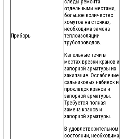
следы ремонта
отдельными местами,
большое количество
хомутов на стояках,
необходима замена
Приборы
теплоизоляции
трубопроводов.
Капельные течи в
местах врезки кранов и
запорной арматуры их
закипание. Ослабление
сальниковых набивок и
прокладок кранов и
запорной арматуры.
Требуется полная
замена кранов и
запорной арматуры.
В удовлетворительном
состоянии, необходима