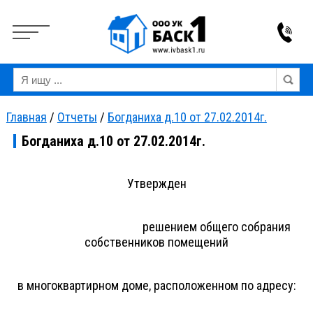
Вкл
Выкл
Версия для слабовидящих:
Изображения:
Ра
Главная
/
Отчеты
/
Богданиха д.10 от 27.02.2014г.
Богданиха д.10 от 27.02.2014г.
Утвержден
решением общего собрания
собственников помещений
в многоквартирном доме, расположенном по адресу: