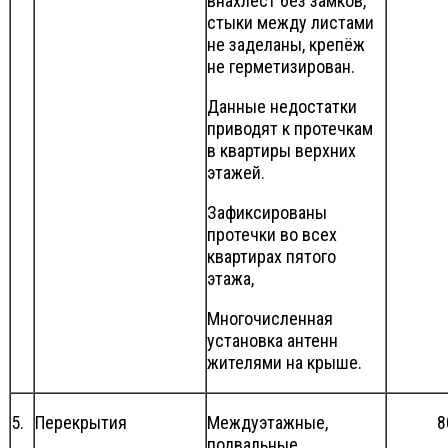
внахлёст без замков,
стыки между листами
не заделаны, крепёж
не герметизирован.
Данные недостатки
приводят к протечкам
в квартиры верхних
этажей.
Зафиксированы
протечки во всех
квартирах пятого
этажа,
Многочисленная
установка антенн
жителями на крыше.
5.
Перекрытия
Междуэтажные,
8
подвальные,