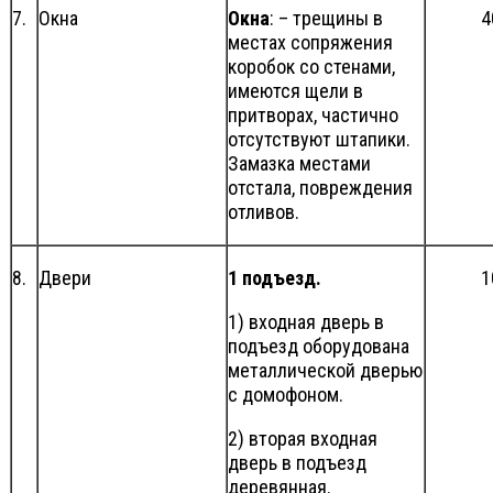
7.
Окна
Окна
: – трещины в
4
местах сопряжения
коробок со стенами,
имеются щели в
притворах, частично
отсутствуют штапики.
Замазка местами
отстала, повреждения
отливов.
8.
Двери
1 подъезд.
1
1) входная дверь в
подъезд оборудована
металлической дверью
с домофоном.
2) вторая входная
дверь в подъезд
деревянная.