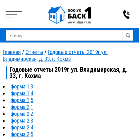
Вкл
Выкл
Версия для слабовидящих:
Изображения:
Ра
Главная
/
Отчеты
/
Годовые отчеты 2019г ул.
Владимирская, д. 33, г. Кохма
Годовые отчеты 2019г ул. Владимирская, д.
33, г. Кохма
форма 1,3
форма 1,4
форма 1,5
форма 2,1
форма 2,2
форма 2,3
форма 2,4
форма 2,5