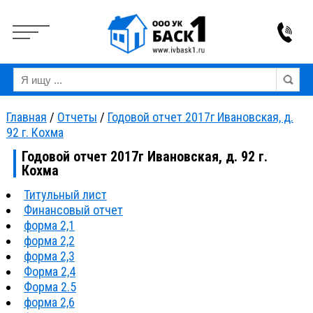
Вкл
Выкл
Версия для слабовидящих:
Изображения:
Ра
Главная
/
Отчеты
/
Годовой отчет 2017г Ивановская, д.
92 г. Кохма
Годовой отчет 2017г Ивановская, д. 92 г.
Кохма
Титульный лист
Финансовый отчет
форма 2,1
форма 2,2
форма 2,3
Форма 2,4
Форма 2.5
форма 2,6