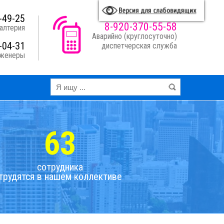
A
A
A
A
я схема:
-49-25
8-920-370-55-58
алтерия
Аварийно (круглосуточно)
-04-31
диспетчерская служба
нженеры
63
сотрудника
трудятся в нашем коллективе