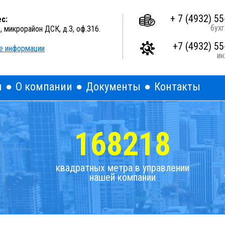
A
A
A
Выкл
Изображения:
Размер шрифта:
Цветова
+ 7 (4932) 55
с:
бухг
о, микрорайон ДСК, д.3, оф.316.
+7 (4932) 55
е информации
и
я
О компании
Документы
Контакты
168218
квадратных метра в управлении
нашей компании