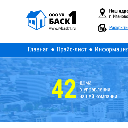
Вкл
Версия для слабовидящих:
Наш адре
г. Иванов
Раскрыти
Главная
Прайс-лист
Информаци
42
дома
в управлении
нашей компании