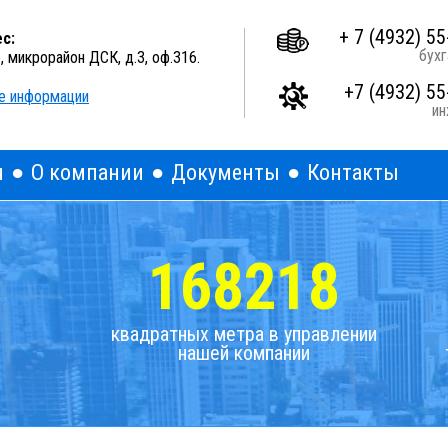
A
A
A
Выкл
Изображения:
Размер шрифта:
Цветова
+ 7 (4932) 55
с:
бухг
о, микрорайон ДСК, д.3, оф.316.
+7 (4932) 55
е информации
и
я
О компании
Документы
Контакты
168218
квадратных метра в управлении
нашей компании