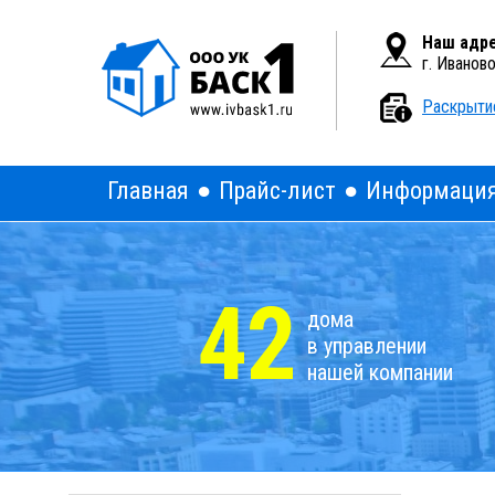
Вкл
Версия для слабовидящих:
Наш адре
г. Иванов
Раскрыти
Главная
Прайс-лист
Информаци
42
дома
в управлении
нашей компании