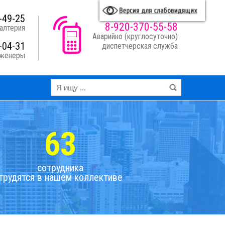
A
A
A
A
я схема:
-49-25
8-920-370-55-58
алтерия
Аварийно (круглосуточно)
-04-31
диспетчерская служба
нженеры
63
сотрудника
трудятся в нашем коллективе