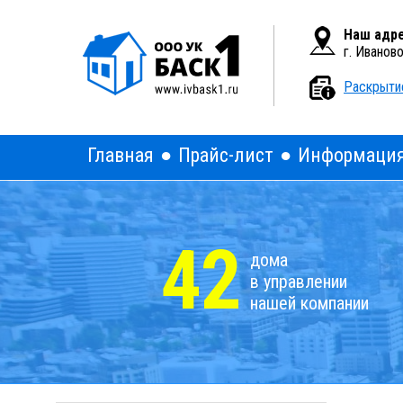
Вкл
Версия для слабовидящих:
Наш адре
г. Иванов
Раскрыти
Главная
Прайс-лист
Информаци
42
дома
в управлении
нашей компании