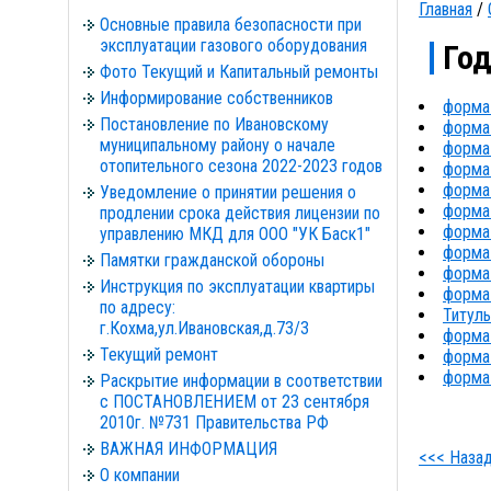
Главная
/
Основные правила безопасности при
эксплуатации газового оборудования
Год
Фото Текущий и Капитальный ремонты
Информирование собственников
форма 
Постановление по Ивановскому
форма 
муниципальному району о начале
форма 
отопительного сезона 2022-2023 годов
форма 
форма 
Уведомление о принятии решения о
форма 
продлении срока действия лицензии по
форма 
управлению МКД для ООО "УК Баск1"
форма 
Памятки гражданской обороны
форма 
Инструкция по эксплуатации квартиры
форма 
по адресу:
Титуль
г.Кохма,ул.Ивановская,д.73/3
форма 
Текущий ремонт
форма 
форма 
Раскрытие информации в соответствии
с ПОСТАНОВЛЕНИЕМ от 23 сентября
2010г. №731 Правительства РФ
ВАЖНАЯ ИНФОРМАЦИЯ
<<< Наза
О компании