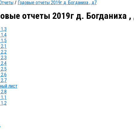
Отчеты
/
Годовые отчеты 2019г д. Богданиха , д7
овые отчеты 2019г д. Богданиха ,
1,3
1,4
1,5
2,1
2,2
2,3
2,4
2,5
2,6
2,7
ный лист
2,8
1,1
1,2
д