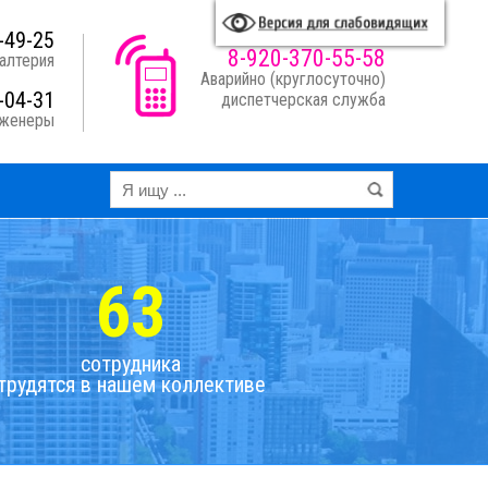
A
A
A
A
я схема:
-49-25
8-920-370-55-58
алтерия
Аварийно (круглосуточно)
-04-31
диспетчерская служба
нженеры
63
сотрудника
трудятся в нашем коллективе