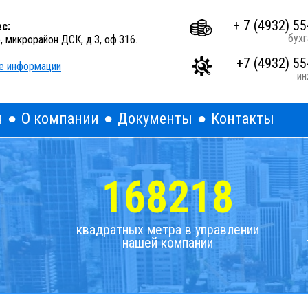
A
A
A
Выкл
Изображения:
Размер шрифта:
Цветова
+ 7 (4932) 55
с:
бухг
о, микрорайон ДСК, д.3, оф.316.
+7 (4932) 55
е информации
и
я
О компании
Документы
Контакты
168218
квадратных метра в управлении
нашей компании